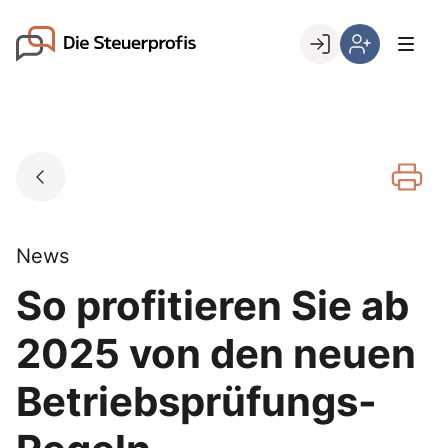
Skip
to
Go to landing page.
content
Willkommen
Hier
bei
können
den
Sie
Steuerprofis
sich
registrieren,
wenn
Sie
bereits
News
Kunde
So profitieren Sie ab
sind
2025 von den neuen
Betriebsprüfungs-