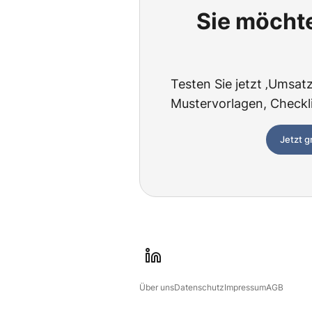
Sie möchte
Testen Sie jetzt ‚Umsatzs
Mustervorlagen, Checklis
Jetzt g
l
i
Über uns
Datenschutz
Impressum
AGB
n