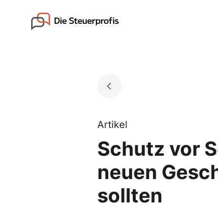
Skip
to
Go to landing page.
content
Artikel
Schutz vor S
neuen Gesch
sollten