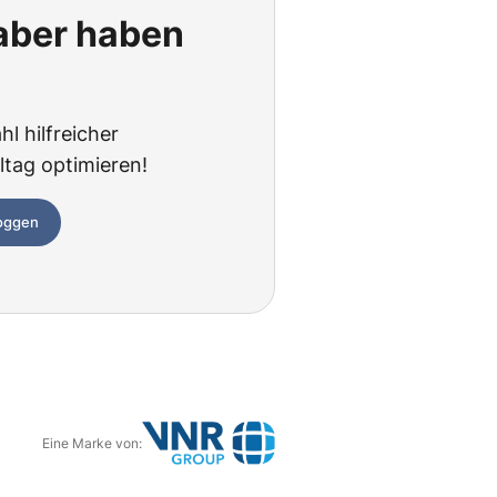
 aber haben
hl hilfreicher
ltag optimieren!
loggen
Eine Marke von:
G