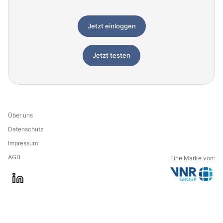
Jetzt einloggen
Jetzt testen
Über uns
Datenschutz
Impressum
AGB
Eine Marke von:
G
l
o
i
t
n
o