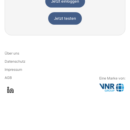
Jetzt einloggen
Jetzt testen
Über uns
Datenschutz
Impressum
AGB
Eine Marke von:
G
l
o
i
t
n
o
k
t
e
h