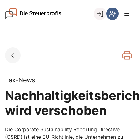
Skip
to
Go to landing page.
content
Willkommen
Hier
bei
können
den
Sie
Steuerprofis
sich
registrieren,
wenn
Sie
bereits
Tax-News
Kunde
Nachhaltigkeitsberich
sind
wird verschoben
Die Corporate Sustainability Reporting Directive
(CSRD) ist eine EU-Richtlinie, die Unternehmen zu