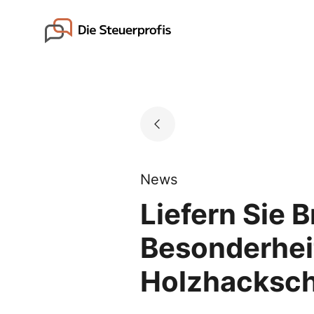
Skip
to
Go to landing page.
content
News
Liefern Sie 
Besonderhei
Holzhacksch