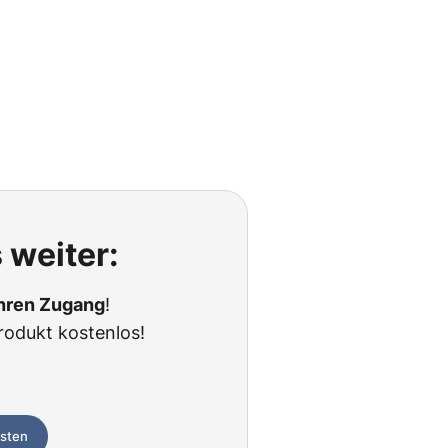
 weiter:
Ihren Zugang
!
rodukt kostenlos!
esten