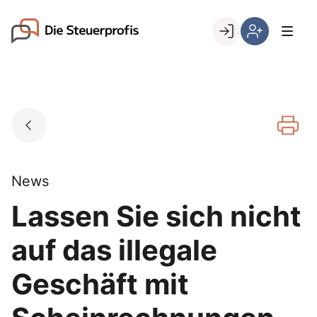
Skip
to
Go to landing page.
content
Willkommen
Hier
bei
können
den
Sie
Steuerprofis
sich
registrieren,
wenn
Sie
bereits
News
Kunde
Lassen Sie sich nicht
sind
auf das illegale
Geschäft mit