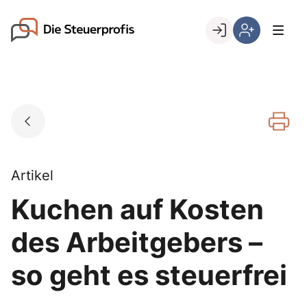
Skip
to
Go to landing page.
content
Willkommen
Hier
bei
können
den
Sie
Steuerprofis
sich
registrieren,
wenn
Sie
bereits
Artikel
Kunde
Kuchen auf Kosten
sind
des Arbeitgebers –
so geht es steuerfrei