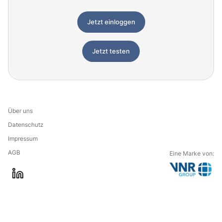
Jetzt einloggen
Jetzt testen
Über uns
Datenschutz
Impressum
AGB
Eine Marke von:
G
l
o
i
t
n
o
k