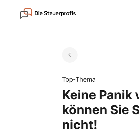
Skip
to
Go to landing page.
content
Top-Thema
Keine Panik 
können Sie St
nicht!