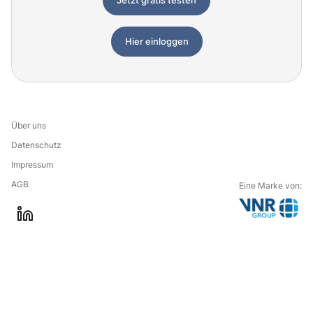
Jetzt gratis testen
Hier einloggen
Über uns
Datenschutz
Impressum
AGB
Eine Marke von:
G
l
o
i
t
n
o
k
t
e
h