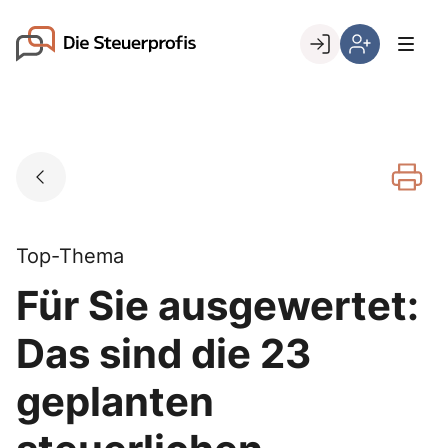
Skip
to
Go to landing page.
content
Willkommen
Hier
bei
können
den
Sie
Steuerprofis
sich
registrieren,
wenn
Sie
bereits
Top-Thema
Kunde
Für Sie ausgewertet:
sind
Das sind die 23
geplanten