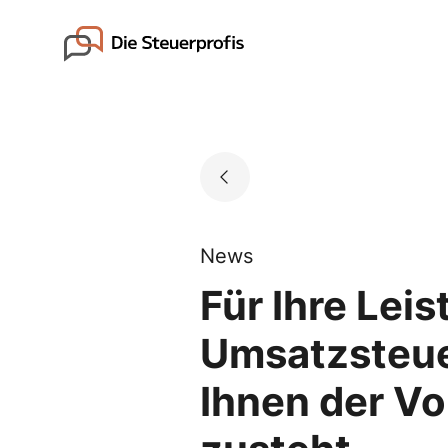
Skip
to
Go to landing page.
content
News
Für Ihre Lei
Umsatzsteue
Ihnen der V