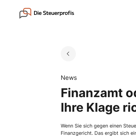
Skip
to
Go to landing page.
content
News
Finanzamt od
Ihre Klage ri
Wenn Sie sich gegen einen Steu
Finanzgericht. Das ergibt sich e