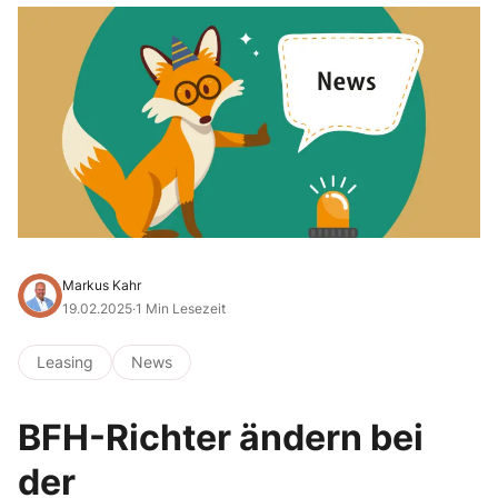
Markus Kahr
19.02.2025
·
1 Min Lesezeit
Leasing
News
BFH-Richter ändern bei
der