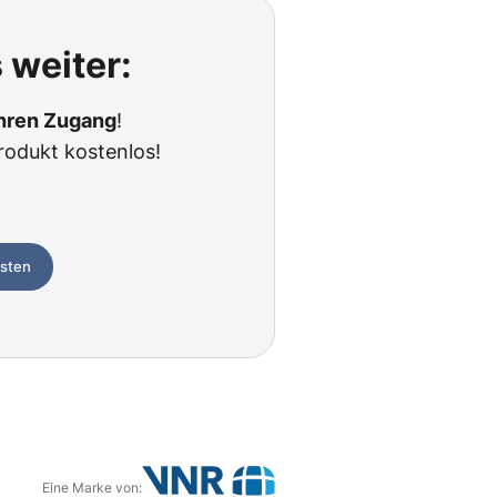
 weiter:
Ihren Zugang
!
rodukt kostenlos!
esten
Eine Marke von: