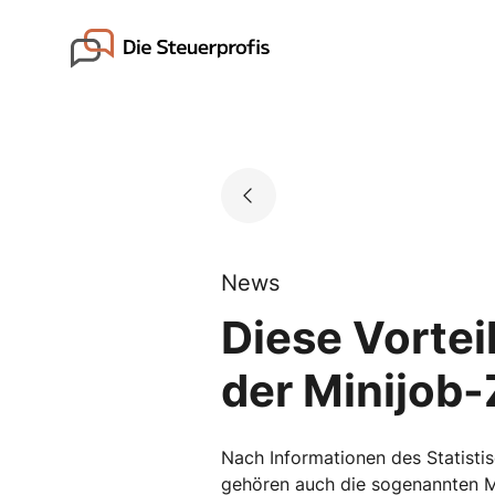
Skip
to
Go to landing page.
content
News
Diese Vortei
der Minijob-
Nach Informationen des Statisti
gehören auch die sogenannten Mi