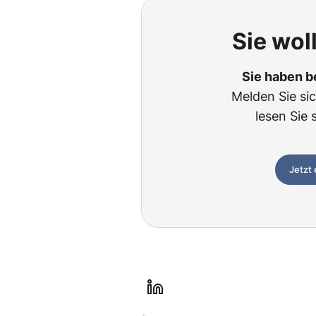
Sie wol
Sie haben b
Melden Sie si
lesen Sie 
Jetzt
l