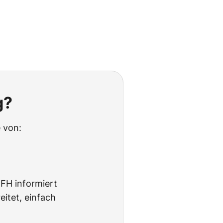
g?
 von:
BFH informiert
itet, einfach