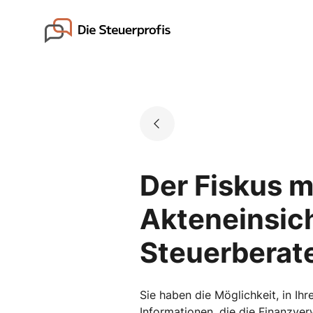
Skip
to
Go to landing page.
content
Der Fiskus m
Akteneinsic
Steuerberate
Sie haben die Möglichkeit, in Ih
Informationen, die die Finanzverw