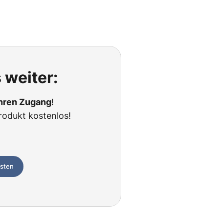
 weiter:
Ihren Zugang
!
rodukt kostenlos!
esten