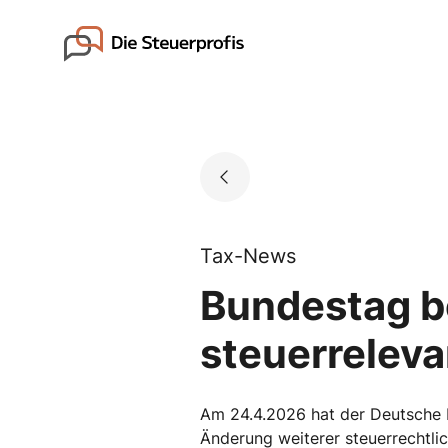
Skip
to
Go to landing page.
content
Tax-News
Bundestag b
steuerrelev
Am 24.4.2026 hat der Deutsche 
Änderung weiterer steuerrechtli