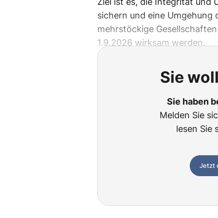
Ziel ist es, die Integrität un
sichern und eine Umgehung d
mehrstöckige Gesellschaften
1.9.2026 wirksam werden.
Sie wol
Sie haben b
Melden Sie si
lesen Sie 
Jetzt