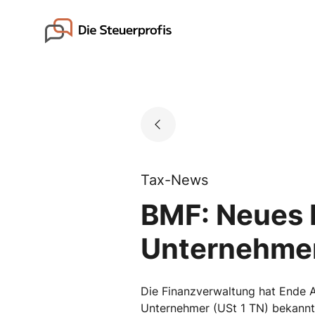
Skip
to
Go to landing page.
content
Tax-News
BMF: Neues 
Unternehmer
Die Finanzverwaltung hat Ende A
Unternehmer (USt 1 TN) bekannt 