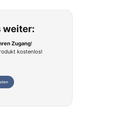
 weiter:
Ihren Zugang
!
rodukt kostenlos!
esten