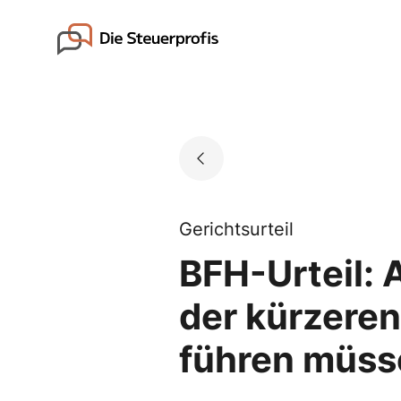
Skip
to
Go to landing page.
content
Gerichtsurteil
BFH-Urteil: 
der kürzere
führen müss