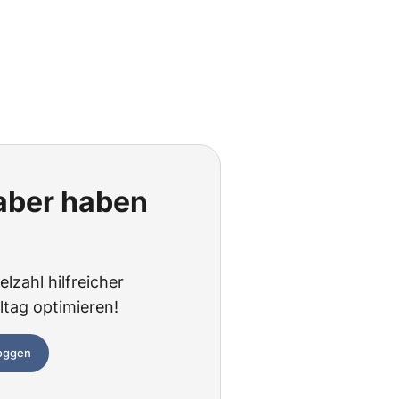
 aber haben
lzahl hilfreicher
ltag optimieren!
loggen