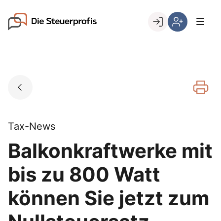
Skip
to
Go to landing page.
content
Willkommen
Hier
bei
können
den
Sie
Steuerprofis
sich
registrieren,
wenn
Sie
bereits
Tax-News
Kunde
Balkonkraftwerke mit
sind
bis zu 800 Watt
können Sie jetzt zum