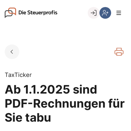
Skip
to
Go to landing page.
content
Willkommen
Hier
bei
können
den
Sie
Steuerprofis
sich
registrieren,
wenn
Sie
bereits
TaxTicker
Kunde
Ab 1.1.2025 sind
sind
PDF-Rechnungen für
Sie tabu