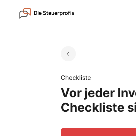
Skip
to
Go to landing page.
content
Checkliste
Vor jeder In
Checkliste si