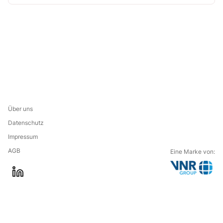
Über uns
Datenschutz
Impressum
AGB
Eine Marke von:
G
l
o
i
t
n
o
k