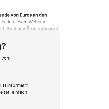
ende von Euros an den
nen in diesem Webinar
eit, Geld und Ärger ersparen.
g?
 von:
BFH informiert
itet, einfach