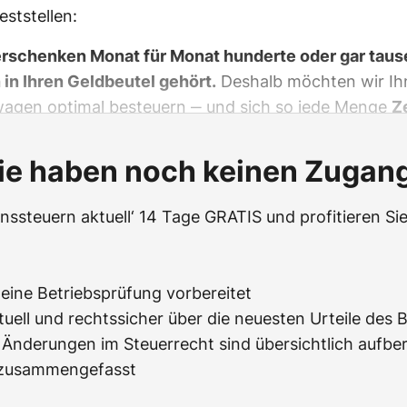
ststellen:
rschenken Monat für Monat hunderte oder gar taus
 in Ihren Geldbeutel gehört.
Deshalb möchten wir Ih
nwagen optimal besteuern ‒ und sich so jede Menge
Z
ie haben noch keinen Zugan
ssteuern aktuell‘ 14 Tage GRATIS und profitieren Sie
f eine Betriebsprüfung vorbereitet
tuell und rechtssicher über die neuesten Urteile des 
Änderungen im Steuerrecht sind übersichtlich aufbere
z zusammengefasst