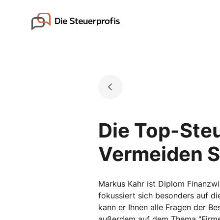
Skip
to
Go to landing page.
content
Die Top-Ste
Vermeiden Si
Markus Kahr ist Diplom Finanzwir
fokussiert sich besonders auf d
kann er Ihnen alle Fragen der 
außerdem auf dem Thema "Firm