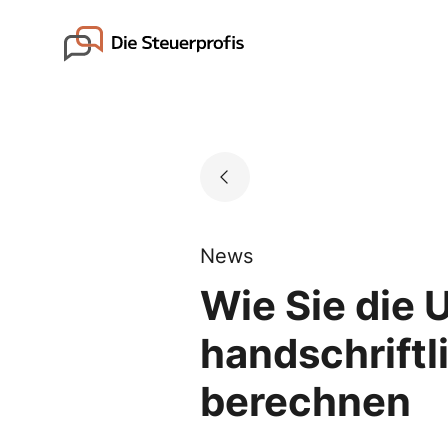
Skip
to
Go to landing page.
content
News
Wie Sie die 
handschrift
berechnen