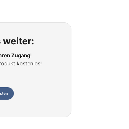
 weiter:
Ihren Zugang
!
rodukt kostenlos!
esten