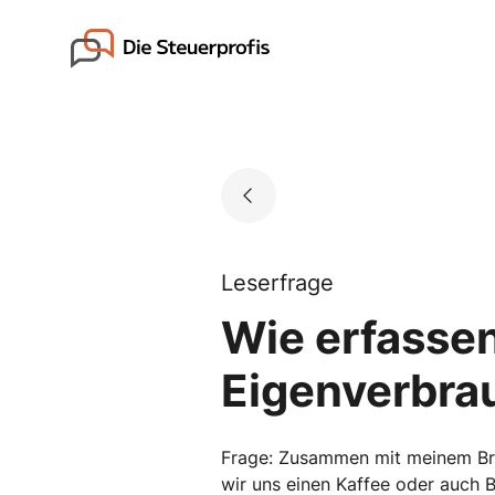
Skip
to
Go to landing page.
content
Leserfrage
Wie erfasse
Eigenverbra
Frage: Zusammen mit meinem Brud
wir uns einen Kaffee oder auch 