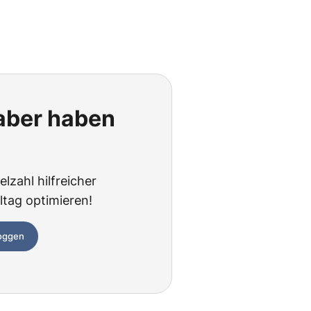
 aber haben
lzahl hilfreicher
ltag optimieren!
loggen