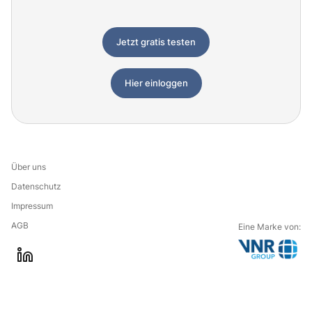
Jetzt gratis testen
Hier einloggen
Über uns
Datenschutz
Impressum
AGB
Eine Marke von:
G
l
o
i
t
n