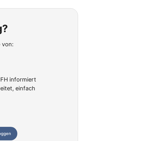
g?
 von:
BFH informiert
itet, einfach
loggen