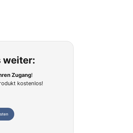
 weiter:
Ihren Zugang
!
rodukt kostenlos!
esten