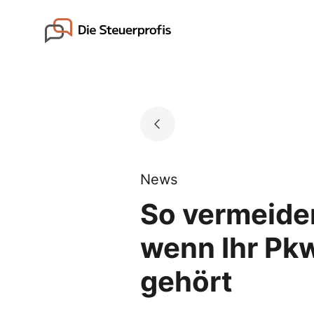
Skip
to
Go to landing page.
content
News
So vermeide
wenn Ihr Pk
gehört