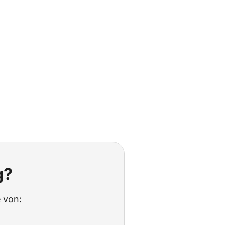
g?
 von: