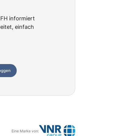
BFH informiert
itet, einfach
loggen
Eine Marke von: