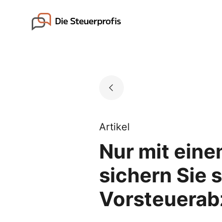
Skip
to
Go to landing page.
content
Artikel
Nur mit eine
sichern Sie 
Vorsteuera