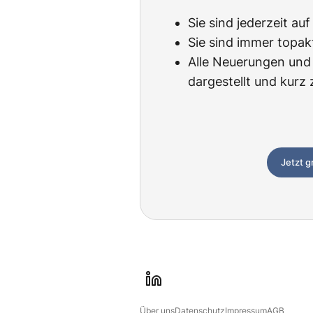
Sie sind jederzeit au
Sie sind immer topak
Alle Neuerungen und 
dargestellt und kur
Jetzt g
l
i
Über uns
Datenschutz
Impressum
AGB