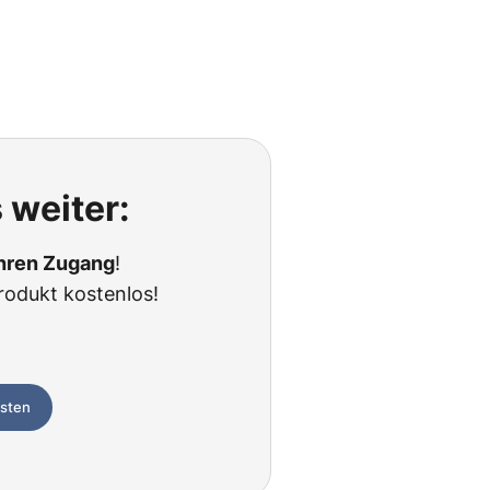
 weiter:
Ihren Zugang
!
rodukt kostenlos!
esten