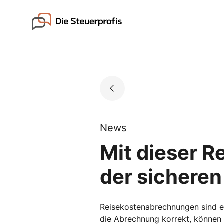
Skip
to
Go to landing page.
content
News
Mit dieser R
der sicheren
Reisekostenabrechnungen sind ei
die Abrechnung korrekt, können S