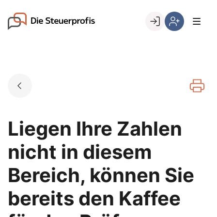
Skip
to
Go to landing page.
content
Willkommen
Hier
bei
können
den
Sie
Steuerprofis
sich
registrieren,
wenn
Sie
bereits
Liegen Ihre Zahlen
Kunde
sind
nicht in diesem
Bereich, können Sie
bereits den Kaffee