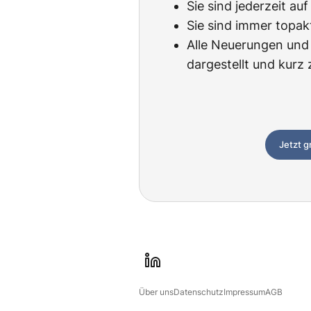
Sie sind jederzeit au
Sie sind immer topak
Alle Neuerungen und 
dargestellt und kur
Jetzt g
l
i
Über uns
Datenschutz
Impressum
AGB
n