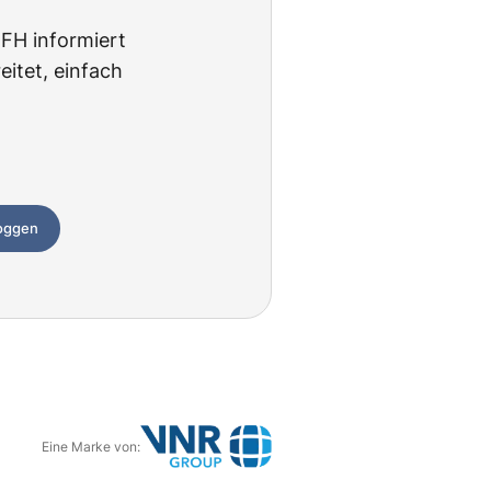
BFH informiert
itet, einfach
loggen
Eine Marke von:
G