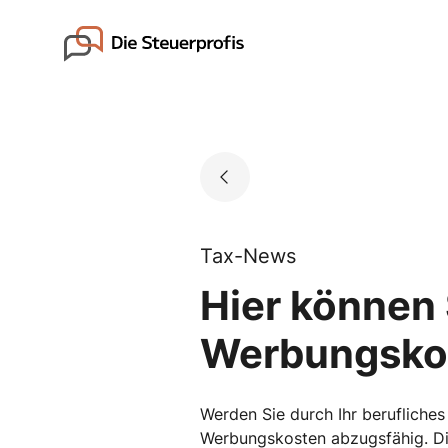
Skip
to
Go to landing page.
content
Tax-News
Hier können 
Werbungsko
Werden Sie durch Ihr berufliches 
Werbungskosten abzugsfähig. Die