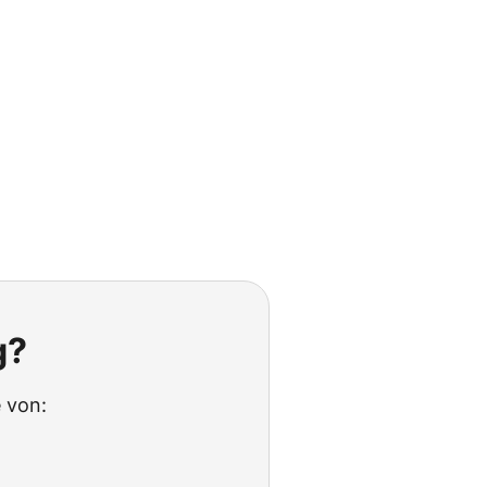
g?
 von: