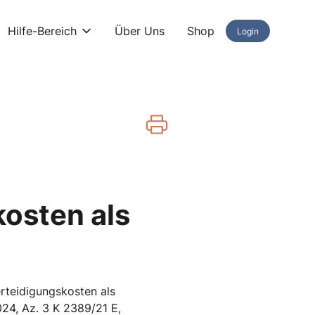
Hilfe-Bereich
Über Uns
Shop
Login
kosten als
erteidigungskosten als
24, Az. 3 K 2389/21 E,