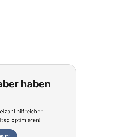
 aber haben
lzahl hilfreicher
ltag optimieren!
loggen