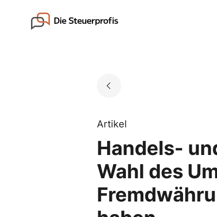
Skip
to
Go to landing page.
content
Artikel
Handels- und
Wahl des Um
Fremdwährun