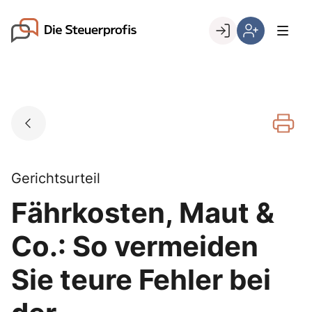
Skip
to
Go to landing page.
content
Willkommen
Hier
bei
können
den
Sie
Steuerprofis
sich
registrieren,
wenn
Sie
bereits
Gerichtsurteil
Kunde
Fährkosten, Maut &
sind
Co.: So vermeiden
Sie teure Fehler bei