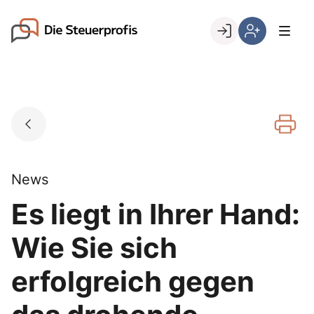
Skip
to
Go to landing page.
content
Willkommen
Hier
bei
können
den
Sie
Steuerprofis
sich
registrieren,
wenn
Sie
bereits
News
Kunde
Es liegt in Ihrer Hand:
sind
Wie Sie sich
erfolgreich gegen