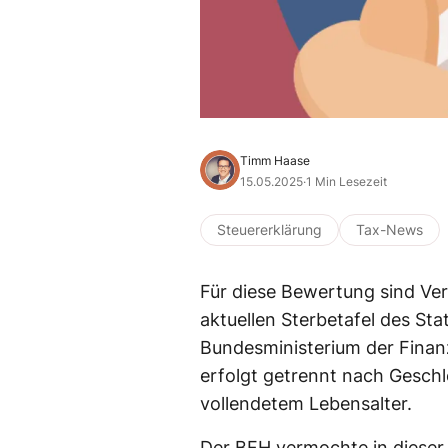
Timm Haase
15.05.2025
·
1 Min Lesezeit
Steuererklärung
Tax-News
Für diese Bewertung sind Ver
aktuellen Sterbetafel des St
Bundesministerium der Finanz
erfolgt getrennt nach Gesch
vollendetem Lebensalter.
Der BFH vermochte in dieser