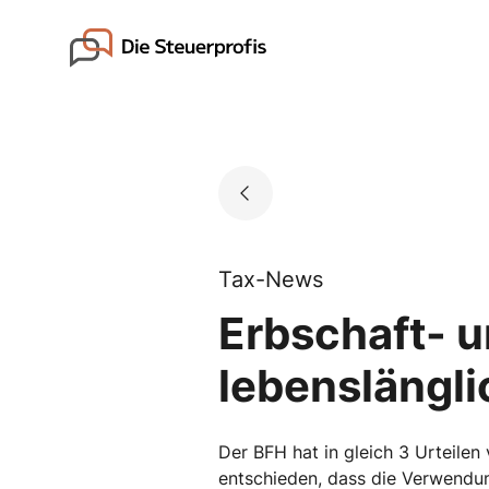
Skip
to
Go to landing page.
content
Tax-News
Erbschaft- 
lebenslängl
Der BFH hat in gleich 3 Urteilen 
entschieden, dass die Verwendun