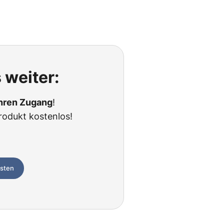
 weiter:
Ihren Zugang
!
rodukt kostenlos!
esten