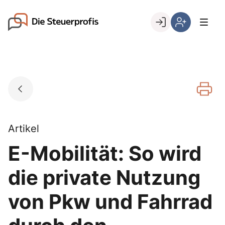
Skip
to
Go to landing page.
content
Willkommen
Hier
bei
können
den
Sie
Steuerprofis
sich
registrieren,
wenn
Sie
bereits
Artikel
Kunde
E-Mobilität: So wird
sind
die private Nutzung
von Pkw und Fahrrad