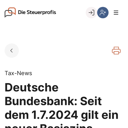
Skip
to
Go to landing page.
content
Willkommen
Hier
bei
können
den
Sie
Steuerprofis
sich
registrieren,
wenn
Sie
bereits
Tax-News
Kunde
Deutsche
sind
Bundesbank: Seit
dem 1.7.2024 gilt ein