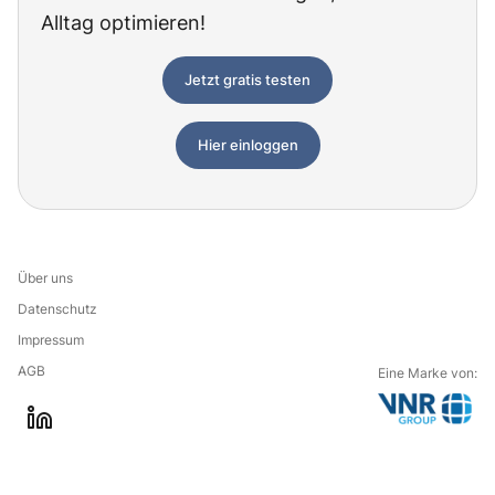
Alltag optimieren!
Jetzt gratis testen
Hier einloggen
Über uns
Datenschutz
Impressum
AGB
Eine Marke von:
G
l
o
i
t