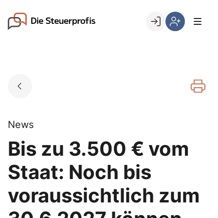
Skip
to
Go to landing page.
content
Willkommen
Hier
bei
können
den
Sie
Steuerprofis
sich
registrieren,
wenn
Sie
bereits
News
Kunde
Bis zu 3.500 € vom
sind
Staat: Noch bis
voraussichtlich zum