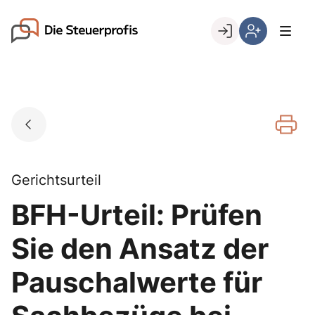
Skip
to
Go to landing page.
content
Willkommen
Hier
bei
können
den
Sie
Steuerprofis
sich
registrieren,
wenn
Sie
bereits
Gerichtsurteil
Kunde
BFH-Urteil: Prüfen
sind
Sie den Ansatz der
Pauschalwerte für