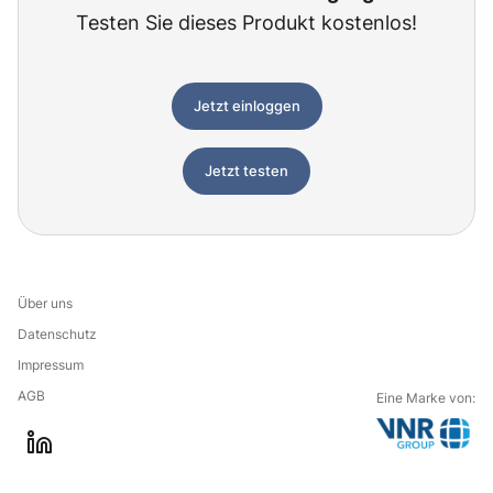
Testen Sie dieses Produkt kostenlos!
Jetzt einloggen
Jetzt testen
Über uns
Datenschutz
Impressum
AGB
Eine Marke von:
G
l
o