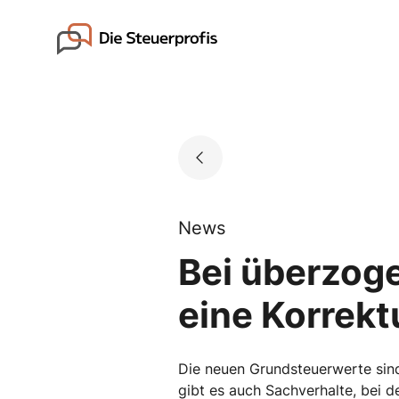
Skip
to
Go to landing page.
content
News
Bei überzog
eine Korrekt
Die neuen Grundsteuerwerte sind
gibt es auch Sachverhalte, bei d