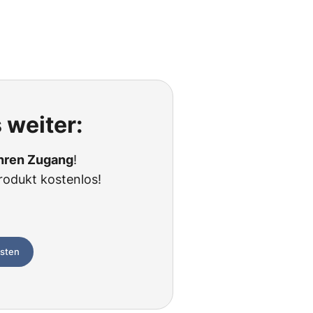
 weiter:
Ihren Zugang
!
rodukt kostenlos!
esten