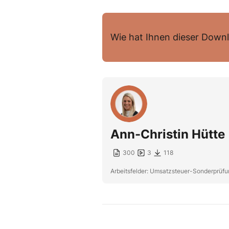
Wie hat Ihnen dieser Downl
Ann-Christin Hütte
300
3
118
Arbeitsfelder: Umsatzsteuer-Sonderprüfun