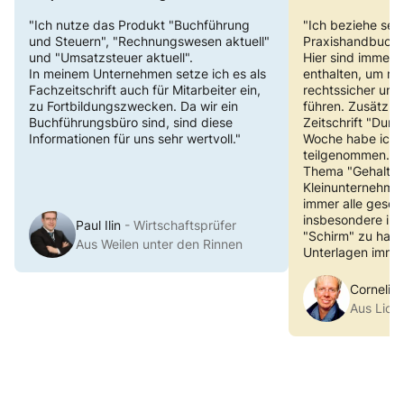
"Ich nutze das Produkt "Buchführung
"Ich beziehe seit
und Steuern", "Rechnungswesen aktuell"
Praxishandbuch 
und "Umsatzsteuer aktuell".
Hier sind immer s
In meinem Unternehmen setze ich es als
enthalten, um me
Fachzeitschrift auch für Mitarbeiter ein,
rechtssicher und
zu Fortbildungszwecken. Da wir ein
führen. Zusätzlic
Buchführungsbüro sind, sind diese
Zeitschrift "Durch
Informationen für uns sehr wertvoll."
Woche habe ich 
teilgenommen. Hi
Thema "Gehaltsex
Kleinunternehmen 
immer alle geset
insbesondere im 
Paul Ilin
- Wirtschaftsprüfer
"Schirm" zu haben
Aus Weilen unter den Rinnen
Unterlagen immer
Cornelia
Aus Licht