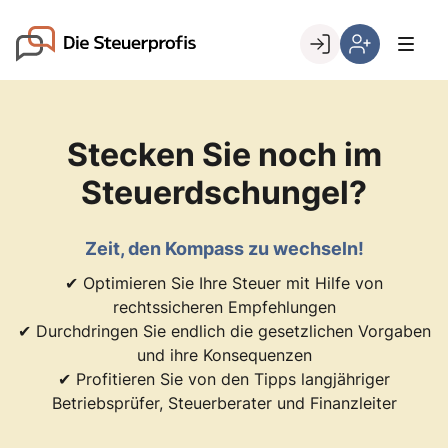
Skip
to
Go to landing page.
content
Willkommen
Hier
bei
können
den
Sie
Stecken Sie noch im
Steuerprofis
sich
registrieren,
Steuerdschungel?
wenn
Sie
bereits
Zeit, den Kompass zu wechseln!
Kunde
✔ Optimieren Sie Ihre Steuer mit Hilfe von
sind
rechtssicheren Empfehlungen
✔ Durchdringen Sie endlich die gesetzlichen Vorgaben
und ihre Konsequenzen
✔ Profitieren Sie von den Tipps langjähriger
Betriebsprüfer, Steuerberater und Finanzleiter