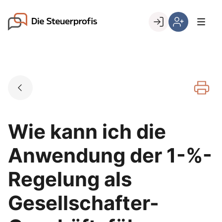
Skip
to
Go to landing page.
content
Willkommen
Hier
bei
können
den
Sie
Steuerprofis
sich
registrieren,
wenn
Sie
bereits
Wie kann ich die
Kunde
sind
Anwendung der 1-%-
Regelung als
Gesellschafter-