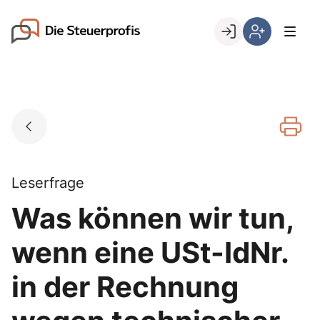
Skip
to
Go to landing page.
content
Willkommen
Hier
bei
können
den
Sie
Steuerprofis
sich
registrieren,
wenn
Sie
bereits
Leserfrage
Kunde
Was können wir tun,
sind
wenn eine USt-IdNr.
in der Rechnung