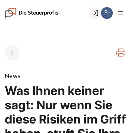
Skip
to
Go to landing page.
content
Willkommen
Hier
bei
können
den
Sie
Steuerprofis
sich
registrieren,
wenn
Sie
bereits
News
Kunde
Was Ihnen keiner
sind
sagt: Nur wenn Sie
diese Risiken im Griff