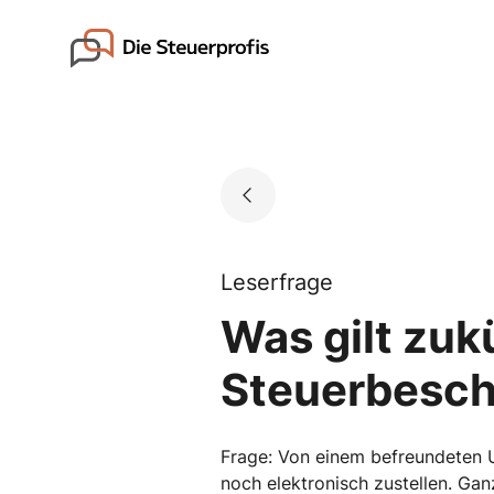
Skip
to
Go to landing page.
content
Leserfrage
Was gilt zuk
Steuerbesch
Frage: Von einem befreundeten U
noch elektronisch zustellen. Ganz