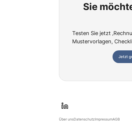
Sie möchte
Testen Sie jetzt ‚Rechnu
Mustervorlagen, Checklis
Jetzt g
l
i
Über uns
Datenschutz
Impressum
AGB
n